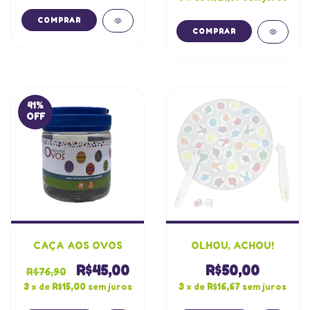
41
%
OFF
CAÇA AOS OVOS
OLHOU, ACHOU!
R$45,00
R$50,00
R$76,90
3
x de
R$15,00
sem juros
3
x de
R$16,67
sem juros