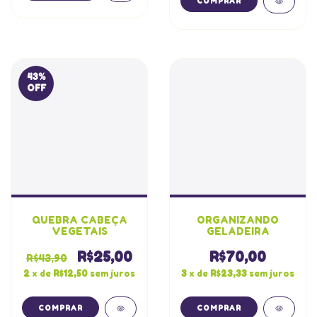
43
%
OFF
QUEBRA CABEÇA
ORGANIZANDO
VEGETAIS
GELADEIRA
R$25,00
R$70,00
R$43,90
2
x de
R$12,50
sem juros
3
x de
R$23,33
sem juros