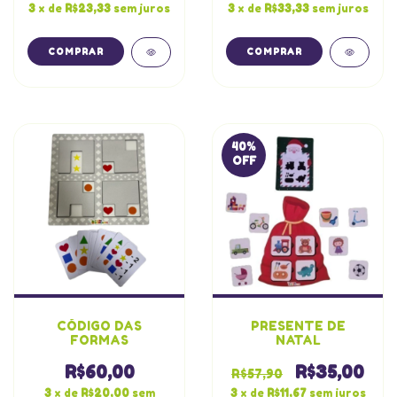
3
x de
R$23,33
sem juros
3
x de
R$33,33
sem juros
40
%
OFF
CÓDIGO DAS
PRESENTE DE
FORMAS
NATAL
R$60,00
R$35,00
R$57,90
3
x de
R$20,00
sem
3
x de
R$11,67
sem juros