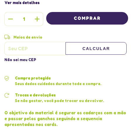
Ver mais detalhes
Entregas para o CEP:
ALTERAR CEP
Meios de envio
CALCULAR
Não sei meu CEP
Compra protegida
Seus dados cuidados durante toda a compra.
Trocas e devoluções
Se não gostar, você pode trocar ou devolver.
O objetivo do material é segurar os cadarços com a mão
e passar pelos ganchos seguindo a sequencia
apresentadas nos cards.