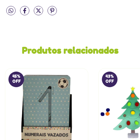
Produtos relacionados
45
%
43
%
OFF
OFF