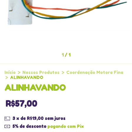
1
/
1
Início
>
Nossos Produtos
>
Coordenação Motora Fina
>
ALINHAVANDO
ALINHAVANDO
R$57,00
3
x de
R$19,00
sem juros
5% de desconto
pagando com Pix