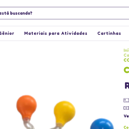
Sênior
Materiais para Atividades
Cartinhas
Iní
Co
CO
C
Ve
Co