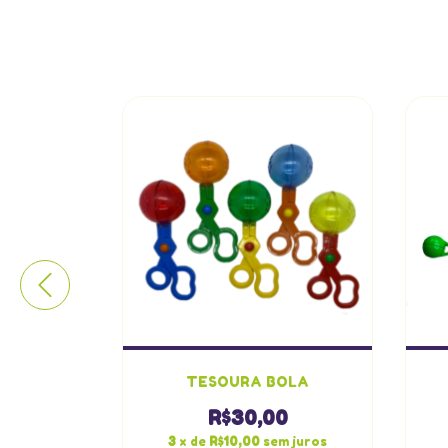
BALHAR
TESOURA BOLA
MOTORA
R$30,00
0
3
x de
R$10,00
sem juros