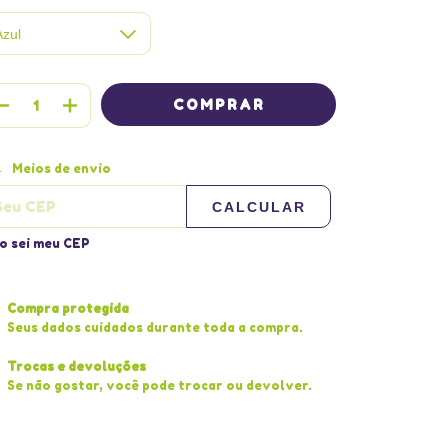
tregas para o CEP:
ALTERAR CEP
Meios de envio
CALCULAR
o sei meu CEP
Compra protegida
Seus dados cuidados durante toda a compra.
Trocas e devoluções
Se não gostar, você pode trocar ou devolver.