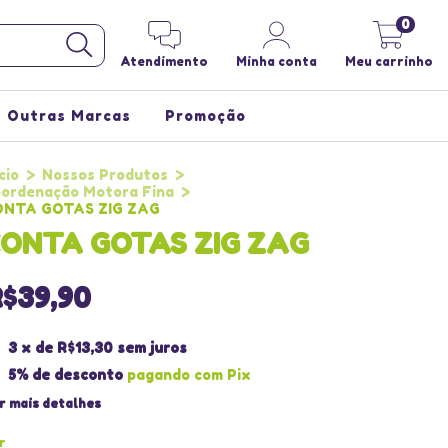
0
Atendimento
Minha conta
Meu carrinho
Outras Marcas
Promoção
cio
>
Nossos Produtos
>
ordenação Motora Fina
>
NTA GOTAS ZIG ZAG
ONTA GOTAS ZIG ZAG
R$39,90
3
x de
R$13,30
sem juros
5% de desconto
pagando com Pix
r mais detalhes
r