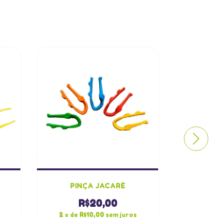
PINÇA JACARÉ
P
R$20,00
2
x de
R$10,00
sem juros
2
x de